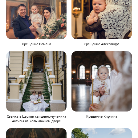
Крещение Романа
Крещение Александра
Съемка в Церкви священномученика
Крещение Кирилла
Антипы на Колымажном дворе