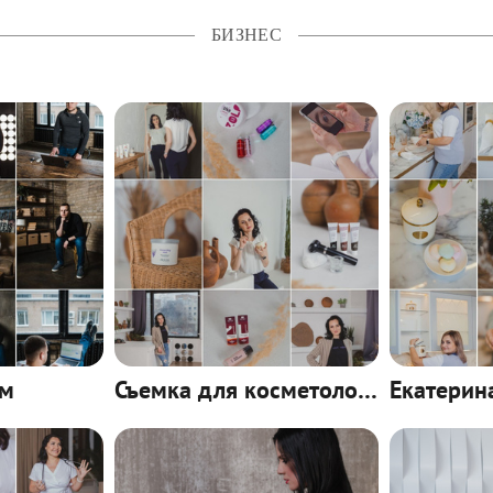
БИЗНЕС
им
Съемка для косметолога и бровиста Оксаны