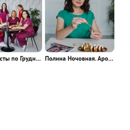
Специалисты по Грудному вскармливанию.ФГБУ им. академика В. И. Кулакова
Полина Ночовная. Аромадиагност