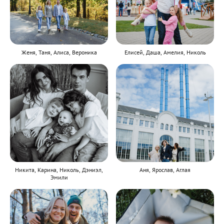
Женя, Таня, Алиса, Вероника
Елисей, Даша, Амелия, Николь
Никита, Карина, Николь, Дэниэл,
Аня, Ярослав, Аглая
Эмили