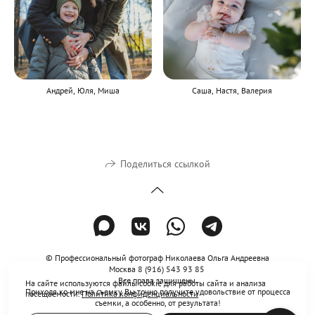
Андрей, Юля, Миша
Саша, Настя, Валерия
Поделиться ссылкой
© Профессиональный фотограф Николаева Ольга Андреевна
Москва 8 (916) 543 93 85
Все права защищены.
На сайте используются файлы cookie для работы сайта и анализа
Приходя ко мне на съемку Вы точно получите удовольствие от процесса
посещаемости.
Политика конфиденциальности
съемки, а особенно, от результата!