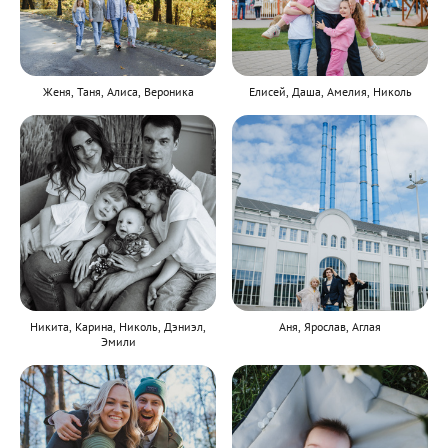
Женя, Таня, Алиса, Вероника
Елисей, Даша, Амелия, Николь
Никита, Карина, Николь, Дэниэл,
Аня, Ярослав, Аглая
Эмили